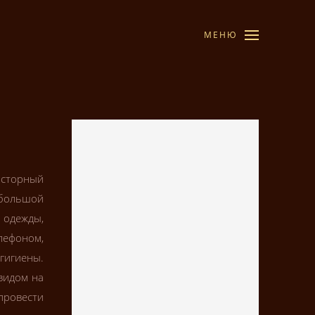
МЕНЮ
осторный
 большой
 одежды,
лефоном,
гигиены.
видом на
 провести