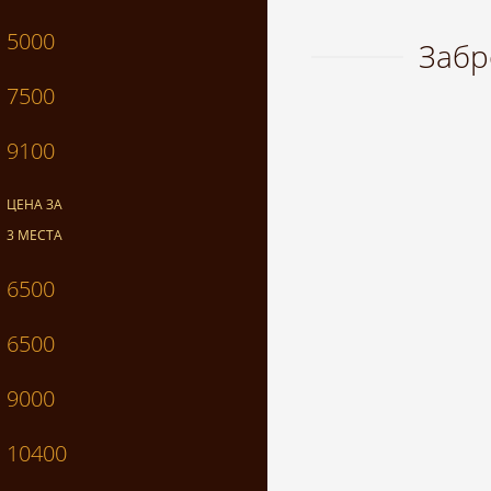
5000
Забр
7500
9100
ЦЕНА ЗА
3 МЕСТА
6500
6500
9000
10400