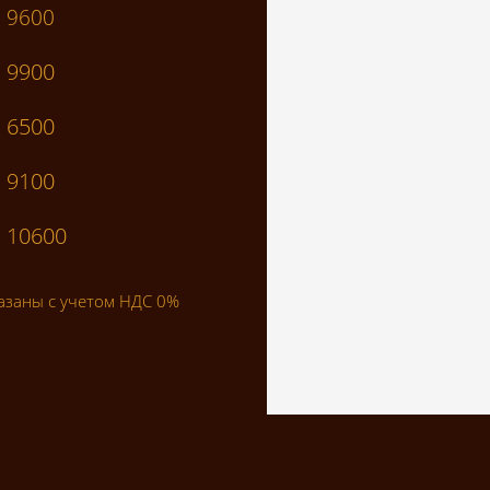
9600
9900
6500
9100
10600
азаны с учетом НДС 0%