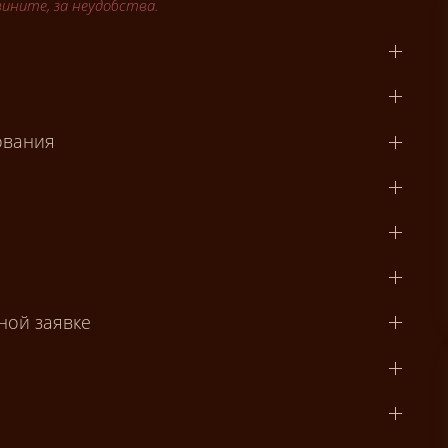
вините, за неудобства.
ования
ной заявке